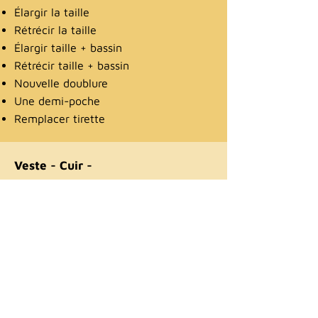
Élargir la taille
Rétrécir la taille
Élargir taille + bassin
Rétrécir taille + bassin
Nouvelle doublure
Une demi-poche
Remplacer tirette
Veste - Cuir -
Anorak
Remplacer tirette (à partir de)
Nouvelle doublure (à partir de)
Manteau
Raccourcir manches (à partir de)
Raccourcir le bas
Poche intérieure + tirette