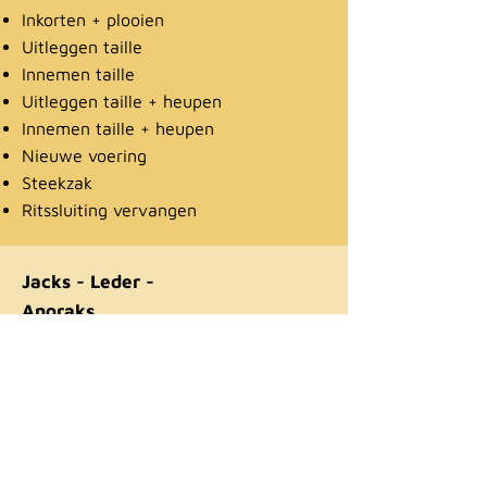
Inkorten + plooien
Uitleggen taille
Innemen taille
Uitleggen taille + heupen
Innemen taille + heupen
Nieuwe voering
Steekzak
Ritssluiting vervangen
Jacks - Leder -
Anoraks
Ritssluiting vervangen (prijs vanaf)
Nieuwe voering (prijs vanaf)
Jassen
Mouwen inkorten (prijs vanaf)
Onderkant inkorten